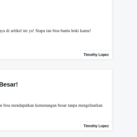
 di artikel ini ya! Siapa tau bisa bantu hoki kamu!
Timothy Lopez
Besar!
mu bisa mendapatkan kemenangan besar tanpa mengeluarkan
Timothy Lopez