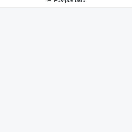
Pos-pos baru