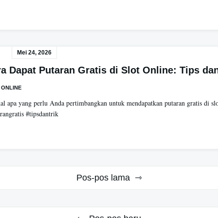
Mei 24, 2026
a Dapat Putaran Gratis di Slot Online: Tips dan
 ONLINE
al apa yang perlu Anda pertimbangkan untuk mendapatkan putaran gratis di slot 
rangratis #tipsdantrik
Pos-pos lama