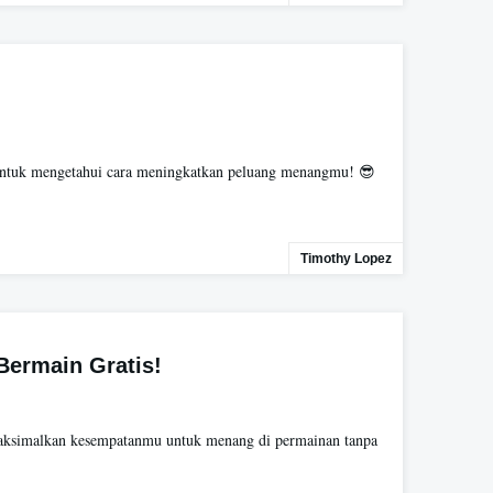
 untuk mengetahui cara meningkatkan peluang menangmu! 😎
Timothy Lopez
Bermain Gratis!
maksimalkan kesempatanmu untuk menang di permainan tanpa