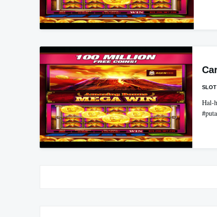
Car
SLOT
Hal-h
#puta
N
a
v