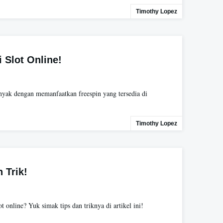
Timothy Lopez
Slot Online!
nyak dengan memanfaatkan freespin yang tersedia di
Timothy Lopez
 Trik!
 online? Yuk simak tips dan triknya di artikel ini!