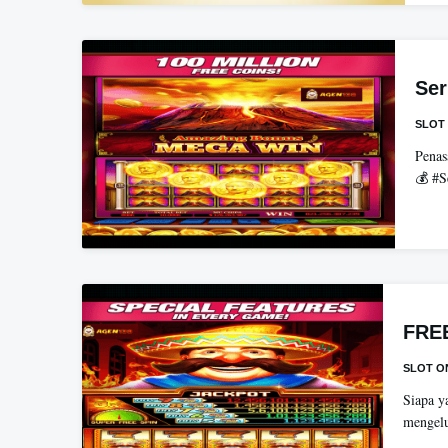
Ser
SLOT
Penas
💰 #
FREE
SLOT O
Siapa y
mengelu