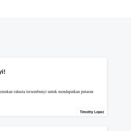
i!
an temukan rahasia tersembunyi untuk mendapatkan putaran
Timothy Lopez