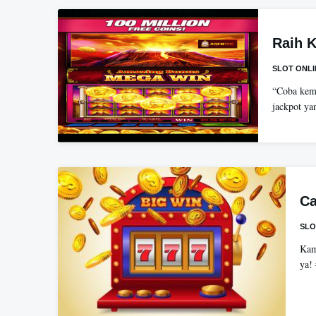
Raih K
SLOT ONLI
“Coba keme
jackpot ya
Ca
SLO
Kam
ya!