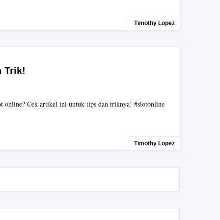
Timothy Lopez
 Trik!
online? Cek artikel ini untuk tips dan triknya! #slotonline
Timothy Lopez