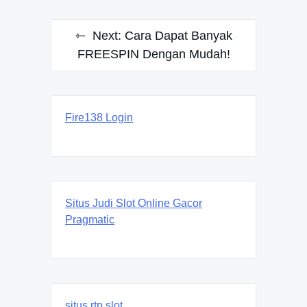
i
g
Next:
Cara Dapat Banyak
FREESPIN Dengan Mudah!
a
s
i
Fire138 Login
p
o
s
Situs Judi Slot Online Gacor
Pragmatic
situs rtp slot