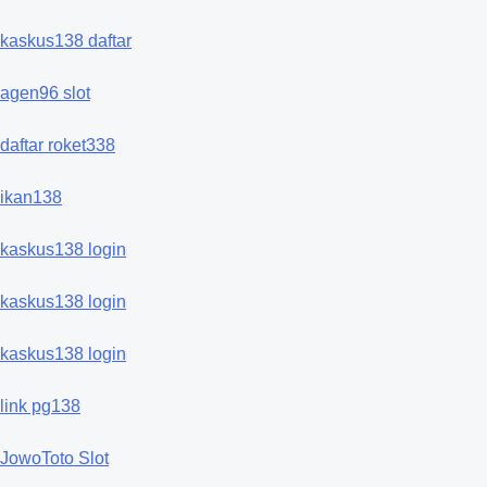
kaskus138 daftar
agen96 slot
daftar roket338
ikan138
kaskus138 login
kaskus138 login
kaskus138 login
link pg138
JowoToto Slot