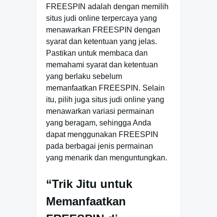
FREESPIN adalah dengan memilih
situs judi online terpercaya yang
menawarkan FREESPIN dengan
syarat dan ketentuan yang jelas.
Pastikan untuk membaca dan
memahami syarat dan ketentuan
yang berlaku sebelum
memanfaatkan FREESPIN. Selain
itu, pilih juga situs judi online yang
menawarkan variasi permainan
yang beragam, sehingga Anda
dapat menggunakan FREESPIN
pada berbagai jenis permainan
yang menarik dan menguntungkan.
“Trik Jitu untuk
Memanfaatkan