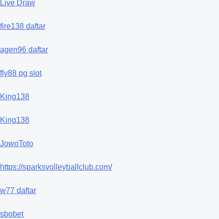
Live Draw
fire138 daftar
agen96 daftar
fly88 pg slot
King138
King138
JowoToto
https://sparksvolleyballclub.com/
w77 daftar
sbobet