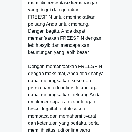
memiliki persentase kemenangan
yang tinggi dan gunakan
FREESPIN untuk meningkatkan
peluang Anda untuk menang.
Dengan begitu, Anda dapat
memanfaatkan FREESPIN dengan
lebih asyik dan mendapatkan
keuntungan yang lebih besar.
Dengan memanfaatkan FREESPIN
dengan maksimal, Anda tidak hanya
dapat meningkatkan keseruan
permainan judi online, tetapi juga
dapat meningkatkan peluang Anda
untuk mendapatkan keuntungan
besar. Ingatlah untuk selalu
membaca dan memahami syarat
dan ketentuan yang berlaku, serta
memilih situs judi online yang