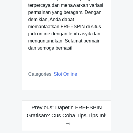
terpercaya dan menawarkan variasi
permainan yang beragam. Dengan
demikian, Anda dapat
memanfaatkan FREESPIN di situs
judi online dengan lebih asyik dan
menguntungkan. Selamat bermain
dan semoga berhasil!
Categories:
Slot Online
N
Previous:
Dapetin FREESPIN
a
Gratisan? Cus Coba Tips-Tips Ini!
v