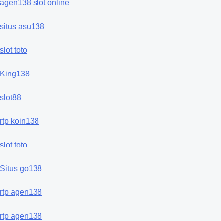
agen138 slot online
situs asu138
slot toto
King138
slot88
rtp koin138
slot toto
Situs go138
rtp agen138
rtp agen138