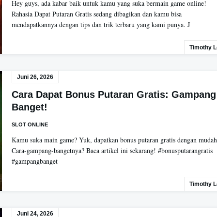
Hey guys, ada kabar baik untuk kamu yang suka bermain game online!
Rahasia Dapat Putaran Gratis sedang dibagikan dan kamu bisa
mendapatkannya dengan tips dan trik terbaru yang kami punya. J
Timothy 
Juni 26, 2026
Cara Dapat Bonus Putaran Gratis: Gampang
Banget!
SLOT ONLINE
Kamu suka main game? Yuk, dapatkan bonus putaran gratis dengan mudah
Cara-gampang-bangetnya? Baca artikel ini sekarang! #bonusputarangratis
#gampangbanget
Timothy 
Juni 24, 2026