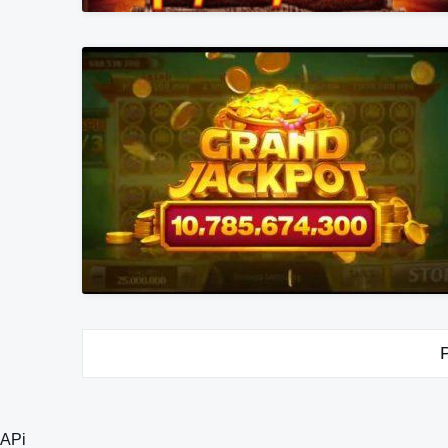
Navigasi
pos
APi