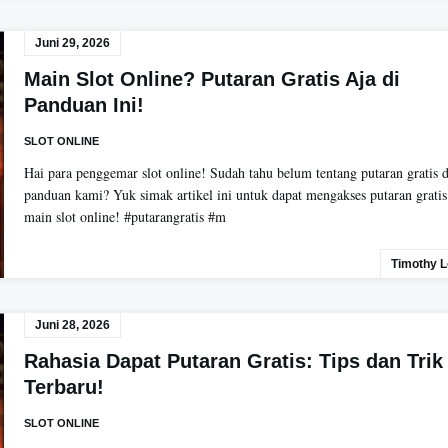
Juni 29, 2026
Main Slot Online? Putaran Gratis Aja di
Panduan Ini!
SLOT ONLINE
Hai para penggemar slot online! Sudah tahu belum tentang putaran gratis d
panduan kami? Yuk simak artikel ini untuk dapat mengakses putaran gratis
main slot online! #putarangratis #m
Timothy 
Juni 28, 2026
Rahasia Dapat Putaran Gratis: Tips dan Trik
Terbaru!
SLOT ONLINE