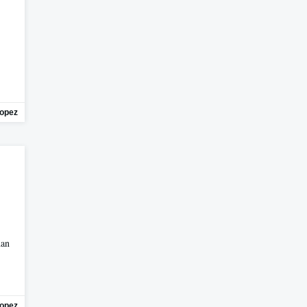
Lopez
dan
Lopez