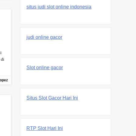
situs judi slot online indonesia
judi online gacor
i
 di
Slot online gacor
Lopez
Situs Slot Gacor Hari Ini
RTP Slot Hari Ini