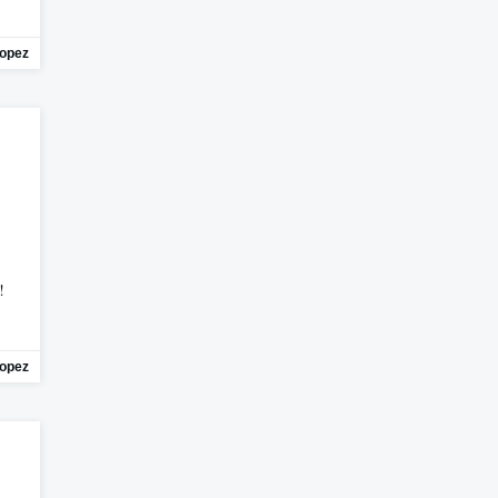
Lopez
!
Lopez