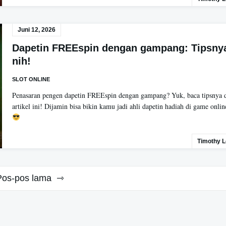
Juni 12, 2026
Dapetin FREEspin dengan gampang: Tipsny
nih!
SLOT ONLINE
Penasaran pengen dapetin FREEspin dengan gampang? Yuk, baca tipsnya 
artikel ini! Dijamin bisa bikin kamu jadi ahli dapetin hadiah di game onlin
Timothy 
Pos-pos lama