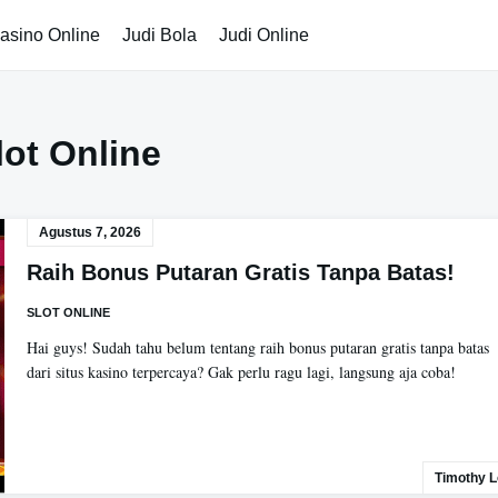
asino Online
Judi Bola
Judi Online
lot Online
Agustus 7, 2026
Raih Bonus Putaran Gratis Tanpa Batas!
SLOT ONLINE
Hai guys! Sudah tahu belum tentang raih bonus putaran gratis tanpa batas
dari situs kasino terpercaya? Gak perlu ragu lagi, langsung aja coba!
Timothy 