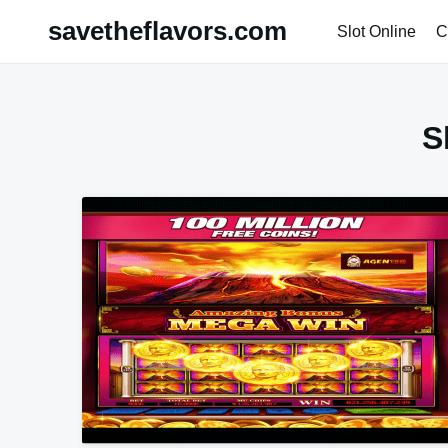
Skip
savetheflavors.com
Slot Online
C
to
content
S