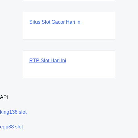
Situs Slot Gacor Hari Ini
RTP Slot Hari Ini
APi
king138 slot
egp88 slot