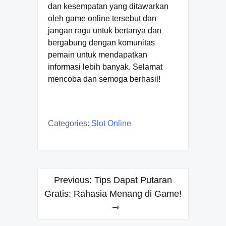
dan kesempatan yang ditawarkan
oleh game online tersebut dan
jangan ragu untuk bertanya dan
bergabung dengan komunitas
pemain untuk mendapatkan
informasi lebih banyak. Selamat
mencoba dan semoga berhasil!
Categories:
Slot Online
N
Previous:
Tips Dapat Putaran
a
Gratis: Rahasia Menang di Game!
v