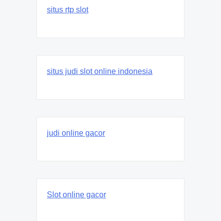
situs rtp slot
situs judi slot online indonesia
judi online gacor
Slot online gacor