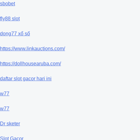
sbobet
fly88 slot
dong77 xổ số
https://www.linkauctions.com/
https://dollhousearuba.com/
daftar slot gacor hari ini
w77
w77
Dr sketer
Slot Gacor