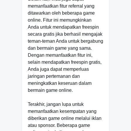
memanfaatkan fitur referral yang
ditawarkan oleh beberapa game
online. Fitur ini memungkinkan
Anda untuk mendapatkan freespin
secara gratis jika berhasil mengajak
teman-teman Anda untuk bergabung
dan bermain game yang sama.
Dengan memanfaatkan fitur ini,
selain mendapatkan freespin gratis,
Anda juga dapat memperluas
jaringan pertemanan dan
meningkatkan keseruan dalam
bermain game online.
Terakhir, jangan lupa untuk
memanfaatkan kesempatan yang
diberikan game online melalui iklan
atau sponsor. Beberapa game