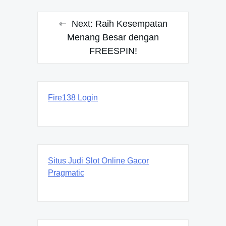
i
g
Next:
Raih Kesempatan
Menang Besar dengan
a
FREESPIN!
s
i
p
Fire138 Login
o
s
Situs Judi Slot Online Gacor
Pragmatic