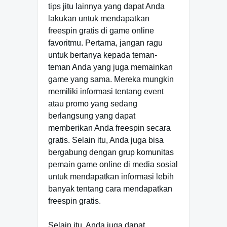
tips jitu lainnya yang dapat Anda
lakukan untuk mendapatkan
freespin gratis di game online
favoritmu. Pertama, jangan ragu
untuk bertanya kepada teman-
teman Anda yang juga memainkan
game yang sama. Mereka mungkin
memiliki informasi tentang event
atau promo yang sedang
berlangsung yang dapat
memberikan Anda freespin secara
gratis. Selain itu, Anda juga bisa
bergabung dengan grup komunitas
pemain game online di media sosial
untuk mendapatkan informasi lebih
banyak tentang cara mendapatkan
freespin gratis.
Selain itu, Anda juga dapat