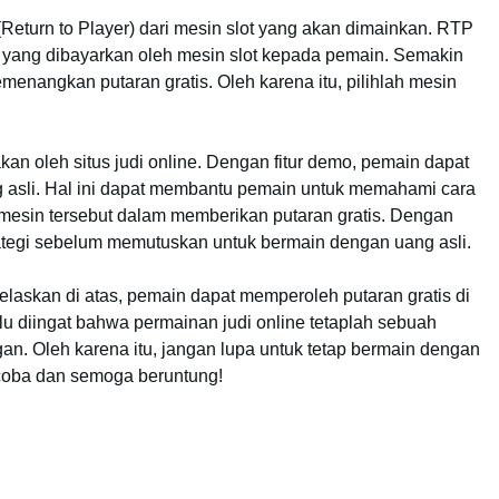
eturn to Player) dari mesin slot yang akan dimainkan. RTP
 yang dibayarkan oleh mesin slot kepada pemain. Semakin
enangkan putaran gratis. Oleh karena itu, pilihlah mesin
kan oleh situs judi online. Dengan fitur demo, pemain dapat
asli. Hal ini dapat membantu pemain untuk memahami cara
 mesin tersebut dalam memberikan putaran gratis. Dengan
ategi sebelum memutuskan untuk bermain dengan uang asli.
jelaskan di atas, pemain dapat memperoleh putaran gratis di
lu diingat bahwa permainan judi online tetaplah sebuah
. Oleh karena itu, jangan lupa untuk tetap bermain dengan
coba dan semoga beruntung!