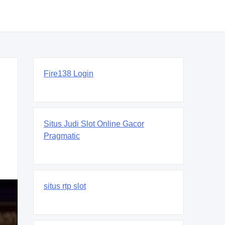
Fire138 Login
Situs Judi Slot Online Gacor
Pragmatic
situs rtp slot