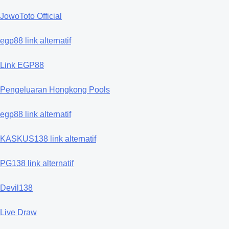
JowoToto Official
egp88 link alternatif
Link EGP88
Pengeluaran Hongkong Pools
egp88 link alternatif
KASKUS138 link alternatif
PG138 link alternatif
Devil138
Live Draw