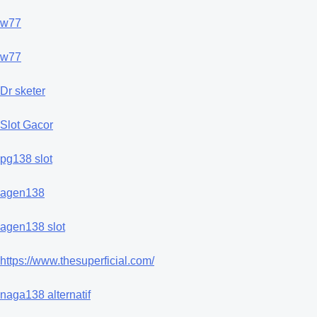
w77
w77
Dr sketer
Slot Gacor
pg138 slot
agen138
agen138 slot
https://www.thesuperficial.com/
naga138 alternatif