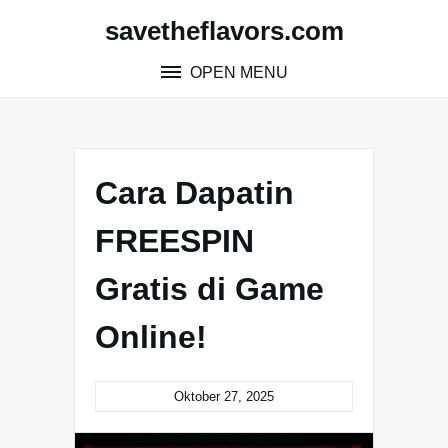
S
savetheflavors.com
k
i
OPEN MENU
p
t
o
c
o
Cara Dapatin
n
t
FREESPIN
e
n
Gratis di Game
t
Online!
Oktober 27, 2025