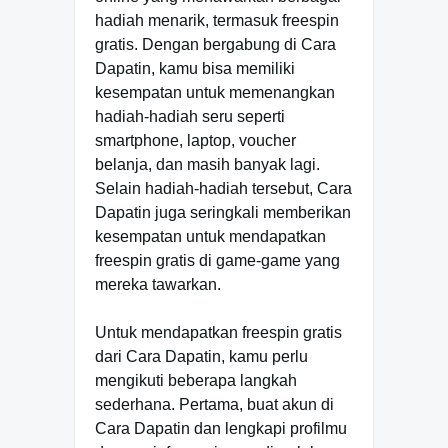
hadiah menarik, termasuk freespin
gratis. Dengan bergabung di Cara
Dapatin, kamu bisa memiliki
kesempatan untuk memenangkan
hadiah-hadiah seru seperti
smartphone, laptop, voucher
belanja, dan masih banyak lagi.
Selain hadiah-hadiah tersebut, Cara
Dapatin juga seringkali memberikan
kesempatan untuk mendapatkan
freespin gratis di game-game yang
mereka tawarkan.
Untuk mendapatkan freespin gratis
dari Cara Dapatin, kamu perlu
mengikuti beberapa langkah
sederhana. Pertama, buat akun di
Cara Dapatin dan lengkapi profilmu