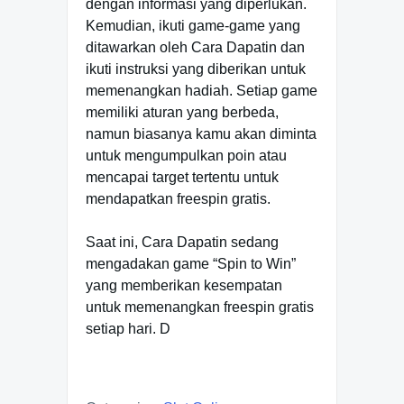
dengan informasi yang diperlukan.
Kemudian, ikuti game-game yang
ditawarkan oleh Cara Dapatin dan
ikuti instruksi yang diberikan untuk
memenangkan hadiah. Setiap game
memiliki aturan yang berbeda,
namun biasanya kamu akan diminta
untuk mengumpulkan poin atau
mencapai target tertentu untuk
mendapatkan freespin gratis.
Saat ini, Cara Dapatin sedang
mengadakan game “Spin to Win”
yang memberikan kesempatan
untuk memenangkan freespin gratis
setiap hari. D