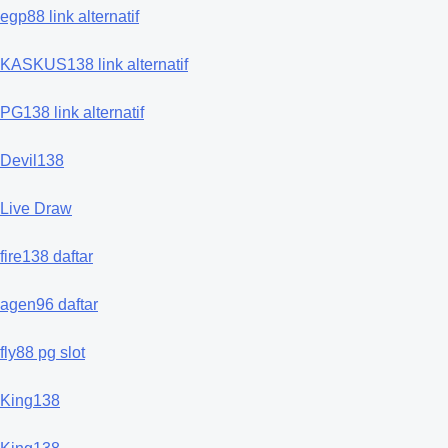
egp88 link alternatif
KASKUS138 link alternatif
PG138 link alternatif
Devil138
Live Draw
fire138 daftar
agen96 daftar
fly88 pg slot
King138