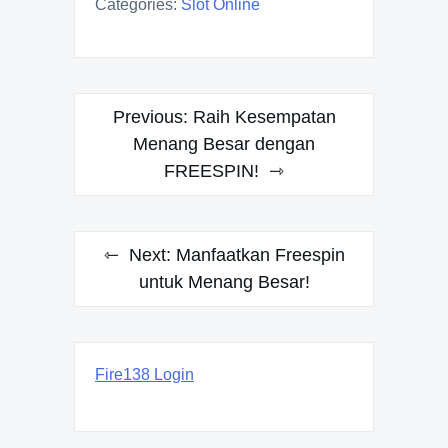
Categories:
Slot Online
N
Previous:
Raih Kesempatan
a
Menang Besar dengan
FREESPIN!
v
i
g
Next:
Manfaatkan Freespin
untuk Menang Besar!
a
s
i
Fire138 Login
p
o