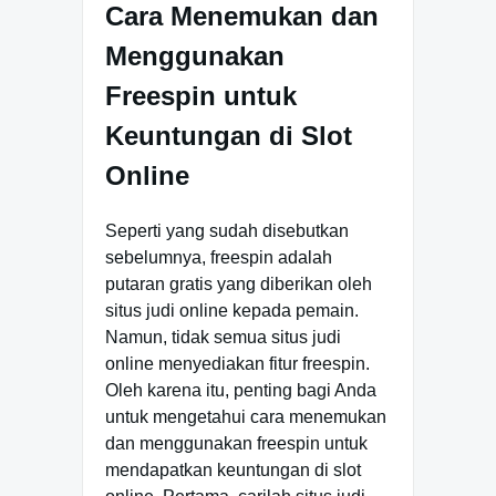
Cara Menemukan dan
Menggunakan
Freespin untuk
Keuntungan di Slot
Online
Seperti yang sudah disebutkan
sebelumnya, freespin adalah
putaran gratis yang diberikan oleh
situs judi online kepada pemain.
Namun, tidak semua situs judi
online menyediakan fitur freespin.
Oleh karena itu, penting bagi Anda
untuk mengetahui cara menemukan
dan menggunakan freespin untuk
mendapatkan keuntungan di slot