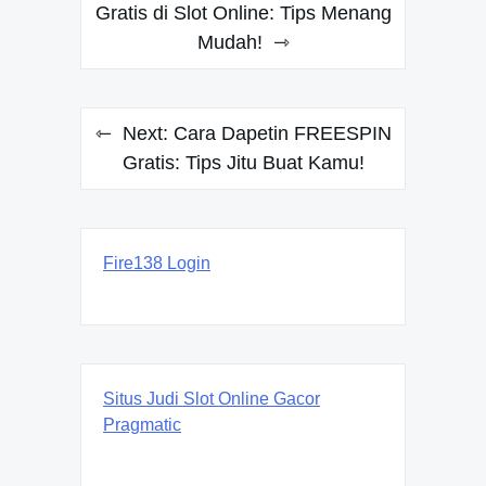
a
Gratis di Slot Online: Tips Menang
Mudah!
v
i
g
Next:
Cara Dapetin FREESPIN
Gratis: Tips Jitu Buat Kamu!
a
s
i
Fire138 Login
p
o
s
Situs Judi Slot Online Gacor
Pragmatic