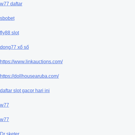
w77 daftar
sbobet
fly88 slot
dong77 xổ số
https://www.linkauctions.com/
https://dollhousearuba.com/
daftar slot gacor hari ini
w77
w77
Dr sketer