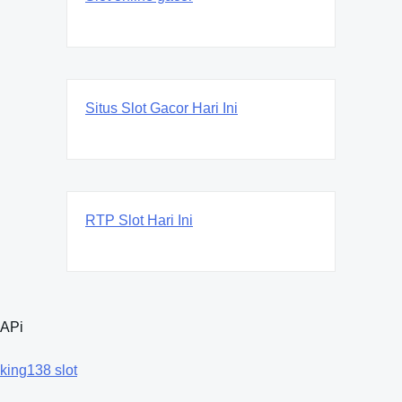
Situs Slot Gacor Hari Ini
RTP Slot Hari Ini
APi
king138 slot