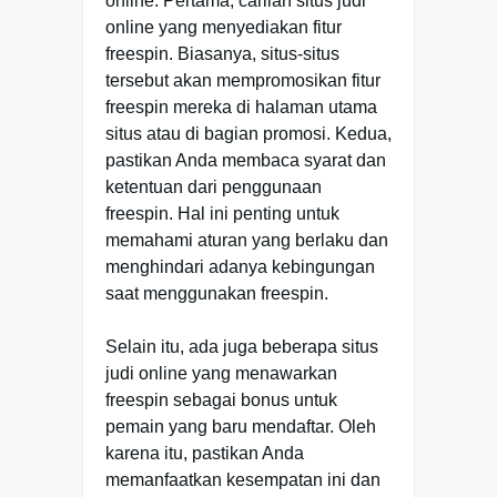
online. Pertama, carilah situs judi
online yang menyediakan fitur
freespin. Biasanya, situs-situs
tersebut akan mempromosikan fitur
freespin mereka di halaman utama
situs atau di bagian promosi. Kedua,
pastikan Anda membaca syarat dan
ketentuan dari penggunaan
freespin. Hal ini penting untuk
memahami aturan yang berlaku dan
menghindari adanya kebingungan
saat menggunakan freespin.
Selain itu, ada juga beberapa situs
judi online yang menawarkan
freespin sebagai bonus untuk
pemain yang baru mendaftar. Oleh
karena itu, pastikan Anda
memanfaatkan kesempatan ini dan