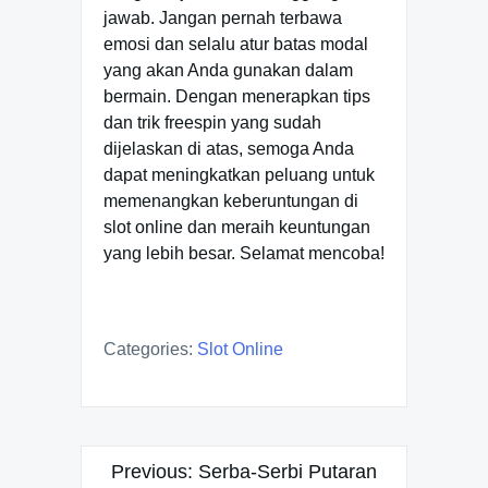
jawab. Jangan pernah terbawa
emosi dan selalu atur batas modal
yang akan Anda gunakan dalam
bermain. Dengan menerapkan tips
dan trik freespin yang sudah
dijelaskan di atas, semoga Anda
dapat meningkatkan peluang untuk
memenangkan keberuntungan di
slot online dan meraih keuntungan
yang lebih besar. Selamat mencoba!
Categories:
Slot Online
N
Previous:
Serba-Serbi Putaran