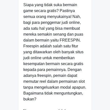
Siapa yang tidak suka bermain
game secara gratis? Pastinya
semua orang menyukainya! Nah,
bagi para penggemar judi online,
ada satu hal yang bisa membuat
mereka semakin senang dan puas
dalam bermain yaitu FREESPIN.
Freespin adalah salah satu fitur
yang ditawarkan oleh banyak situs
judi online untuk memberikan
kesempatan bermain secara gratis
kepada para pemainnya. Dengan
adanya freespin, pemain dapat
memutar reel dalam permainan slot
tanpa mengeluarkan modal apapun.
Bagaimana tidak menguntungkan,
bukan?