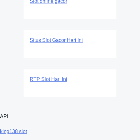
Slot online gacor
Situs Slot Gacor Hari Ini
RTP Slot Hari Ini
APi
king138 slot