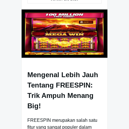
Mengenal Lebih Jauh
Tentang FREESPIN:
Trik Ampuh Menang
Big!
FREESPIN merupakan salah satu
fitur yang sangat populer dalam