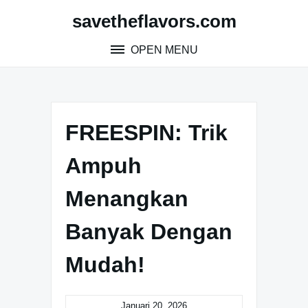
S
savetheflavors.com
k
i
OPEN MENU
p
t
o
c
o
FREESPIN: Trik
n
t
Ampuh
e
n
Menangkan
t
Banyak Dengan
Mudah!
Januari 20, 2026