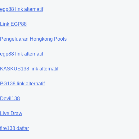
egp88 link alternatif
Link EGP88
Pengeluaran Hongkong Pools
egp88 link alternatif
KASKUS138 link alternatif
PG138 link alternatif
Devil138
Live Draw
fire138 daftar