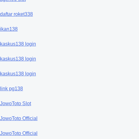
daftar roket338
ikan138
kaskus138 login
kaskus138 login
kaskus138 login
link pg138
JowoToto Slot
JowoToto Official
JowoToto Official