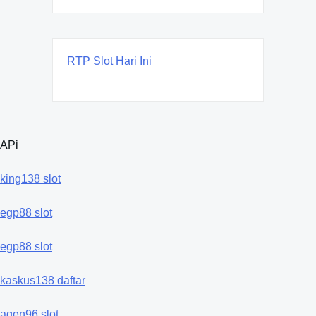
RTP Slot Hari Ini
APi
king138 slot
egp88 slot
egp88 slot
kaskus138 daftar
agen96 slot