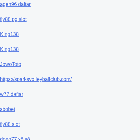
agen96 daftar
fly88 pg slot
King138
King138
JowoToto
https://sparksvolleyballclub.com/
w77 daftar
sbobet
fly88 slot
dong77 xổ số