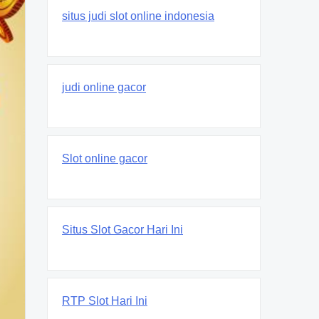
situs judi slot online indonesia
judi online gacor
Slot online gacor
Situs Slot Gacor Hari Ini
RTP Slot Hari Ini