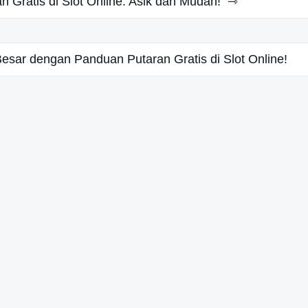
n Gratis di Slot Online: Asik dan Mudah!
ar dengan Panduan Putaran Gratis di Slot Online!