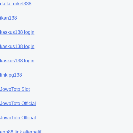
daftar roket338
ikan138
kaskus138 login
kaskus138 login
kaskus138 login
link pg138
JowoToto Slot
JowoToto Official
JowoToto Official
egp88 link alternatif