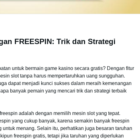
an FREESPIN: Trik dan Strategi
tan untuk bermain game kasino secara gratis? Dengan fitur
mesin slot tanpa harus mempertaruhkan uang sungguhan.
uga dapat menjadi kunci sukses dalam meraih kemenangan
gapa banyak pemain yang mencari trik dan strategi terbaik
freespin adalah dengan memilih mesin slot yang tepat.
espin yang cukup banyak, karena semakin banyak freespin
untuk menang. Selain itu, perhatikan juga besaran taruhan
pun freespin gratis, tetapi jika taruhan yang diperlukan