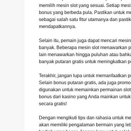
memilih mesin slot yang sesuai. Setiap mes
bonus yang berbeda pula. Pastikan untuk m
sebagai salah satu fitur utamanya dan past
mendapatkannya.
Selain itu, pemain juga dapat mencari mesin
banyak. Beberapa mesin slot menawarkan pu
lain menawarkan hingga puluhan atau bahkan
banyak putaran gratis untuk meningkatkan 
Terakhir, jangan lupa untuk memanfaatkan p
Selain bonus putaran gratis, ada juga promo
digunakan untuk memainkan permainan slot.
bonus dari kasino yang Anda mainkan untuk
secara gratis!
Dengan mengikuti tips dan rahasia untuk men
akan memiliki pengalaman bermain yang l