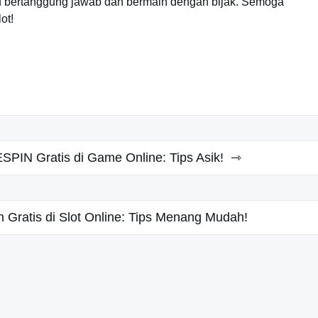
lu bertanggung jawab dan bermain dengan bijak. Semoga
ot!
PIN Gratis di Game Online: Tips Asik!
 Gratis di Slot Online: Tips Menang Mudah!