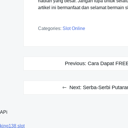
hadiah yang besar. Jangan lupa untuk sela
artikel ini bermanfaat dan selamat bermain sl
Categories:
Slot Online
Navigasi
Previous:
Cara Dapat FREES
pos
Next:
Serba-Serbi Putaran
APi
king138 slot