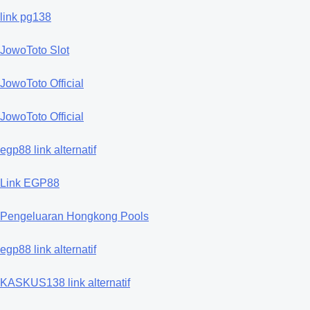
link pg138
JowoToto Slot
JowoToto Official
JowoToto Official
egp88 link alternatif
Link EGP88
Pengeluaran Hongkong Pools
egp88 link alternatif
KASKUS138 link alternatif