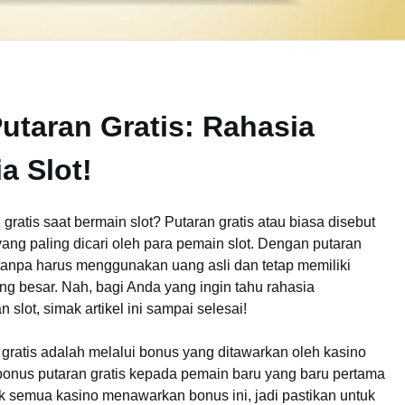
taran Gratis: Rahasia
a Slot!
ratis saat bermain slot? Putaran gratis atau biasa disebut
ang paling dicari oleh para pemain slot. Dengan putaran
tanpa harus menggunakan uang asli dan tetap memiliki
 besar. Nah, bagi Anda yang ingin tahu rahasia
slot, simak artikel ini sampai selesai!
gratis adalah melalui bonus yang ditawarkan oleh kasino
bonus putaran gratis kepada pemain baru yang baru pertama
dak semua kasino menawarkan bonus ini, jadi pastikan untuk