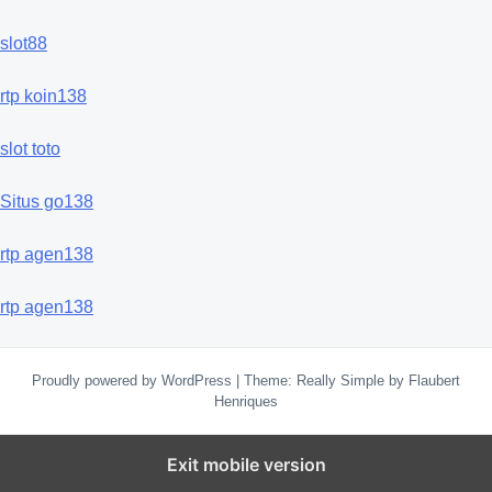
slot88
rtp koin138
slot toto
Situs go138
rtp agen138
rtp agen138
Proudly powered by WordPress
|
Theme: Really Simple by
Flaubert
Henriques
Exit mobile version