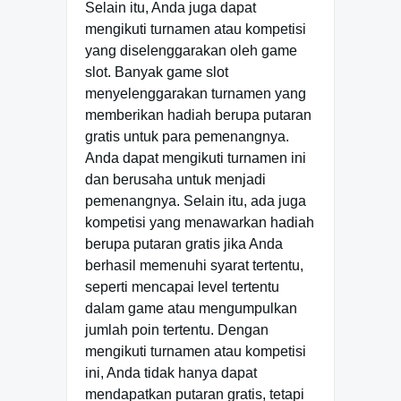
Selain itu, Anda juga dapat
mengikuti turnamen atau kompetisi
yang diselenggarakan oleh game
slot. Banyak game slot
menyelenggarakan turnamen yang
memberikan hadiah berupa putaran
gratis untuk para pemenangnya.
Anda dapat mengikuti turnamen ini
dan berusaha untuk menjadi
pemenangnya. Selain itu, ada juga
kompetisi yang menawarkan hadiah
berupa putaran gratis jika Anda
berhasil memenuhi syarat tertentu,
seperti mencapai level tertentu
dalam game atau mengumpulkan
jumlah poin tertentu. Dengan
mengikuti turnamen atau kompetisi
ini, Anda tidak hanya dapat
mendapatkan putaran gratis, tetapi