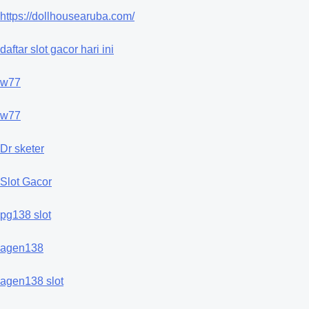
https://dollhousearuba.com/
daftar slot gacor hari ini
w77
w77
Dr sketer
Slot Gacor
pg138 slot
agen138
agen138 slot