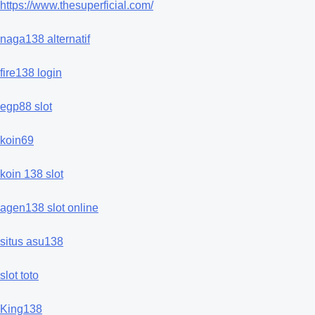
https://www.thesuperficial.com/
naga138 alternatif
fire138 login
egp88 slot
koin69
koin 138 slot
agen138 slot online
situs asu138
slot toto
King138