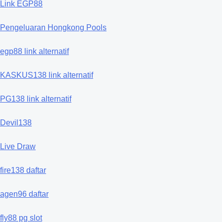
Link EGP88
Pengeluaran Hongkong Pools
egp88 link alternatif
KASKUS138 link alternatif
PG138 link alternatif
Devil138
Live Draw
fire138 daftar
agen96 daftar
fly88 pg slot