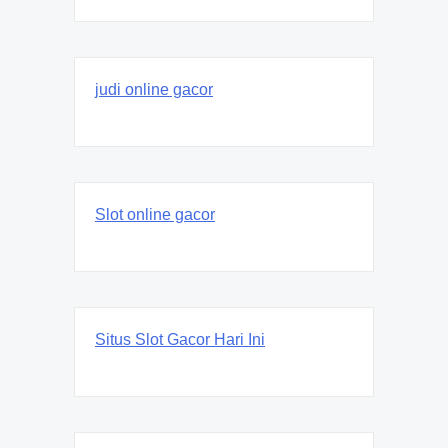
judi online gacor
Slot online gacor
Situs Slot Gacor Hari Ini