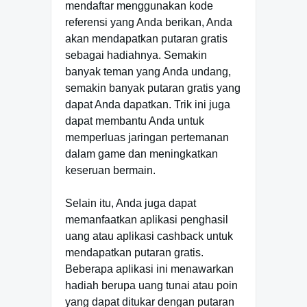
mendaftar menggunakan kode
referensi yang Anda berikan, Anda
akan mendapatkan putaran gratis
sebagai hadiahnya. Semakin
banyak teman yang Anda undang,
semakin banyak putaran gratis yang
dapat Anda dapatkan. Trik ini juga
dapat membantu Anda untuk
memperluas jaringan pertemanan
dalam game dan meningkatkan
keseruan bermain.
Selain itu, Anda juga dapat
memanfaatkan aplikasi penghasil
uang atau aplikasi cashback untuk
mendapatkan putaran gratis.
Beberapa aplikasi ini menawarkan
hadiah berupa uang tunai atau poin
yang dapat ditukar dengan putaran