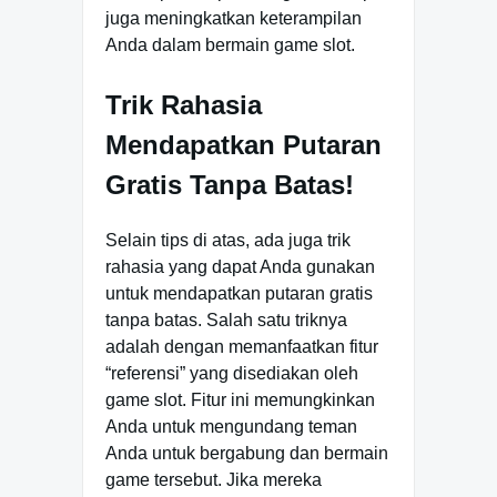
juga meningkatkan keterampilan
Anda dalam bermain game slot.
Trik Rahasia
Mendapatkan Putaran
Gratis Tanpa Batas!
Selain tips di atas, ada juga trik
rahasia yang dapat Anda gunakan
untuk mendapatkan putaran gratis
tanpa batas. Salah satu triknya
adalah dengan memanfaatkan fitur
“referensi” yang disediakan oleh
game slot. Fitur ini memungkinkan
Anda untuk mengundang teman
Anda untuk bergabung dan bermain
game tersebut. Jika mereka