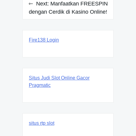
g
Next:
Manfaatkan FREESPIN
dengan Cerdik di Kasino Online!
a
s
i
Fire138 Login
p
o
s
Situs Judi Slot Online Gacor
Pragmatic
situs rtp slot