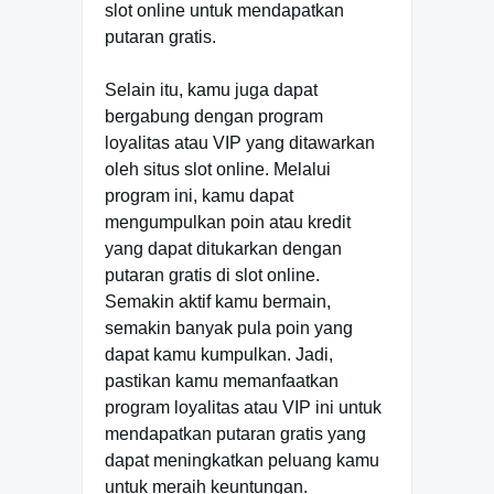
slot online untuk mendapatkan
putaran gratis.
Selain itu, kamu juga dapat
bergabung dengan program
loyalitas atau VIP yang ditawarkan
oleh situs slot online. Melalui
program ini, kamu dapat
mengumpulkan poin atau kredit
yang dapat ditukarkan dengan
putaran gratis di slot online.
Semakin aktif kamu bermain,
semakin banyak pula poin yang
dapat kamu kumpulkan. Jadi,
pastikan kamu memanfaatkan
program loyalitas atau VIP ini untuk
mendapatkan putaran gratis yang
dapat meningkatkan peluang kamu
untuk meraih keuntungan.