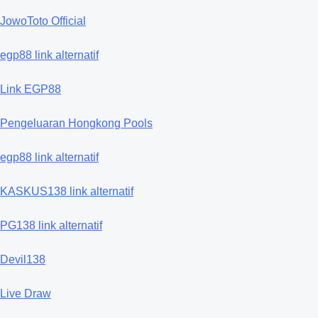
JowoToto Official
egp88 link alternatif
Link EGP88
Pengeluaran Hongkong Pools
egp88 link alternatif
KASKUS138 link alternatif
PG138 link alternatif
Devil138
Live Draw