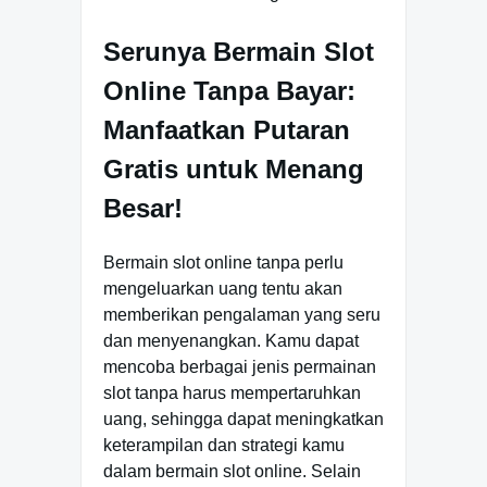
Serunya Bermain Slot
Online Tanpa Bayar:
Manfaatkan Putaran
Gratis untuk Menang
Besar!
Bermain slot online tanpa perlu
mengeluarkan uang tentu akan
memberikan pengalaman yang seru
dan menyenangkan. Kamu dapat
mencoba berbagai jenis permainan
slot tanpa harus mempertaruhkan
uang, sehingga dapat meningkatkan
keterampilan dan strategi kamu
dalam bermain slot online. Selain