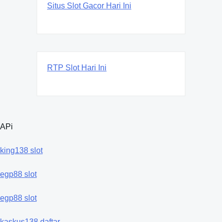
Situs Slot Gacor Hari Ini
RTP Slot Hari Ini
APi
king138 slot
egp88 slot
egp88 slot
kaskus138 daftar