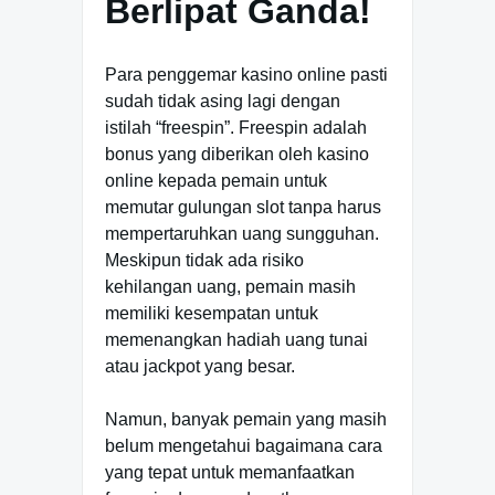
Berlipat Ganda!
Para penggemar kasino online pasti
sudah tidak asing lagi dengan
istilah “freespin”. Freespin adalah
bonus yang diberikan oleh kasino
online kepada pemain untuk
memutar gulungan slot tanpa harus
mempertaruhkan uang sungguhan.
Meskipun tidak ada risiko
kehilangan uang, pemain masih
memiliki kesempatan untuk
memenangkan hadiah uang tunai
atau jackpot yang besar.
Namun, banyak pemain yang masih
belum mengetahui bagaimana cara
yang tepat untuk memanfaatkan