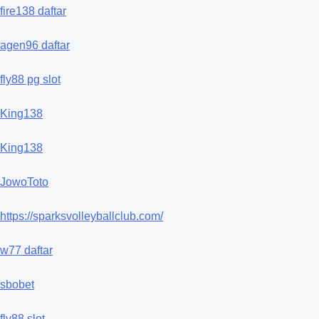
fire138 daftar
agen96 daftar
fly88 pg slot
King138
King138
JowoToto
https://sparksvolleyballclub.com/
w77 daftar
sbobet
fly88 slot